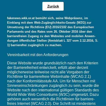
Zurück
fakenews.wkk.or.at bemüht sich, seine Webprä­senz, im
Einklang mit dem Web-Zugäng­lich­keits-Gesetz (WZG) zur
Umset­zung der Richt­linie (EU) 2016/2102 des Euro­päi­schen
Parla­ments und des Rates vom 26. Oktober 2016 über den
barrie­re­freien Zugang zu den Websites und mobilen Anwen­
dungen öffent­li­cher Stellen (Amts­blatt L 327 vom 2.12.2016, S.
1) barrie­re­frei zugäng­lich zu machen.
Verein­bar­keit mit den Anfor­de­rungen
Diese Website wurde grund­sätz­lich nach den Krite­rien
der Barrie­re­frei­heit entwi­ckelt, erfüllt aber derzeit
mögli­cher­weise teil­weise nicht alle Vorgaben der
Richt­linie für barrie­re­freie Webin­halte (WCAG 2.1)
nach der Konfor­mi­täts­stufe AA. Um für Menschen mit
Sinnes­ein­schrän­kungen zugäng­lich zu sein, wurde die
Website nach den inter­na­tional gültigen Stan­dards des
World Wide Web Consor­tiums (W3C) umge­setzt. Dazu
gehören auch wesent­lich die Richt­li­nien für barrie­re­
freies Internet (WCAG 2.0). Die Schrift ist mindes­tens