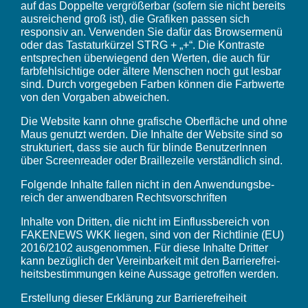
auf das Doppelte vergrö­ßerbar (sofern sie nicht bereits
ausrei­chend groß ist), die Grafiken passen sich
responsiv an. Verwenden Sie dafür das Brow­ser­menü
oder das Tasta­tur­kürzel STRG + „+“. Die Kontraste
entspre­chen über­wie­gend den Werten, die auch für
farb­fehl­sich­tige oder ältere Menschen noch gut lesbar
sind. Durch vorge­geben Farben können die Farb­werte
von den Vorgaben abwei­chen.
Die Website kann ohne grafi­sche Ober­fläche und ohne
Maus genutzt werden. Die Inhalte der Website sind so
struk­tu­riert, dass sie auch für blinde Benut­ze­rInnen
über Screen­reader oder Braille­zeile verständ­lich sind.
Folgende Inhalte fallen nicht in den Anwen­dungs­be­
reich der anwend­baren Rechts­vor­schriften
Inhalte von Dritten, die nicht im Einfluss­be­reich von
FAKENEWS WKK liegen, sind von der Richt­linie (EU)
2016/2102 ausge­nommen. Für diese Inhalte Dritter
kann bezüg­lich der Verein­bar­keit mit den Barrie­re­frei­
heits­be­stim­mungen keine Aussage getroffen werden.
Erstel­lung dieser Erklä­rung zur Barrie­re­frei­heit